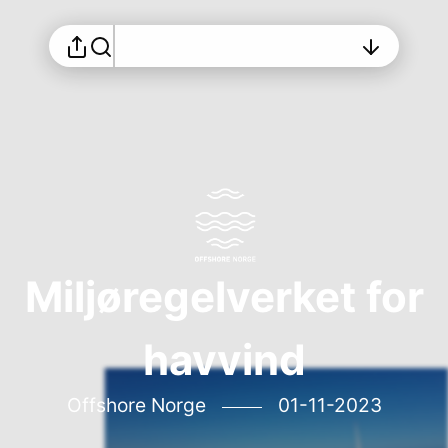
Miljøregelverket for
havvind
Offshore Norge
01-11-2023